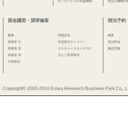
センタービルの支援機能
食品と機械の
貸会議室・貸研修室
宿泊予約
概要
視聴覚室
概要
研修室 ①
交流展示ギャラリー
宿泊料金
研修室 ②
カルチャースタジオ313
施設詳細
研修室 ③
主なご利用条件
大研修室
Copyright© 2000-2014 Eniwa Research Business Park Co., Ltd