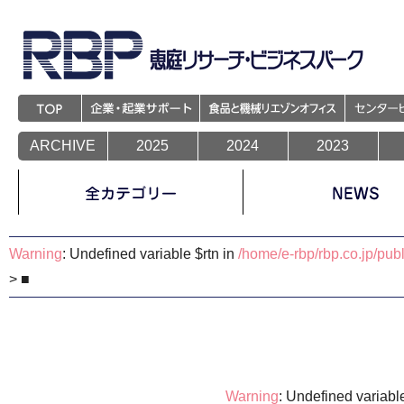
Warning
: Trying to access array offset on value of type null in
/home/e-rbp/rbp.co.jp/p
Warning
: Trying to access array offset on value of type null in
/home/e-rbp/rbp.co.jp/p
Warning
: Trying to access array offset on value of type null in
/home/e-rbp/rbp.co.jp/p
Warning
: Trying to access array offset on value of type null in
/home/e-rbp/rbp.co.jp/p
Warning
: Trying to access array offset on value of type null in
/home/e-rbp/rbp.co.jp/p
Warning
: Trying to access array offset on value of type null in
/home/e-rbp/rbp.co.jp/p
ARCHIVE
2025
2024
2023
Warning
: Trying to access array offset on value of type null in
/home/e-rbp/rbp.co.jp/p
Warning
: Trying to access array offset on value of type null in
/home/e-rbp/rbp.co.jp/p
6.食品企業より相談を受付
Warning
: Undefined variable $rtn in
/home/e-rbp/rbp.co.jp/pub
> ■
Warning
: Undefined variabl