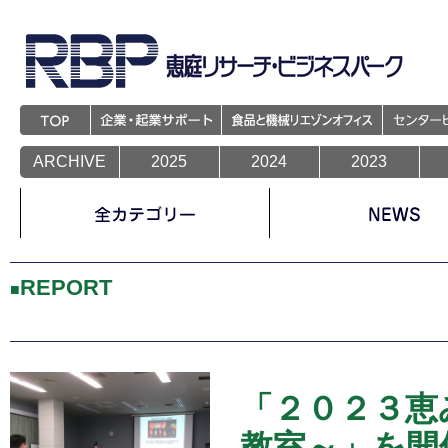
Warning
: Trying to access array offset on value of type null in
/home/e-rbp/rbp.co.jp/p
Warning
: Trying to access array offset on value of type null in
/home/e-rbp/rbp.co.jp/p
Warning
: Trying to access array offset on value of type null in
/home/e-rbp/rbp.co.jp/p
Warning
: Trying to access array offset on value of type null in
/home/e-rbp/rbp.co.jp/p
Warning
: Trying to access array offset on value of type null in
/home/e-rbp/rbp.co.jp/p
Warning
: Trying to access array offset on value of type null in
/home/e-rbp/rbp.co.jp/p
ARCHIVE
2025
2024
2023
Warning
: Trying to access array offset on value of type null in
/home/e-rbp/rbp.co.jp/p
Warning
: Trying to access array offset on value of type null in
/home/e-rbp/rbp.co.jp/p
「２０２３恵み野☆かがくの広場～小学生理科実験教室～」を開催しました
REPORT
■
「２０２３恵
教室～」を開