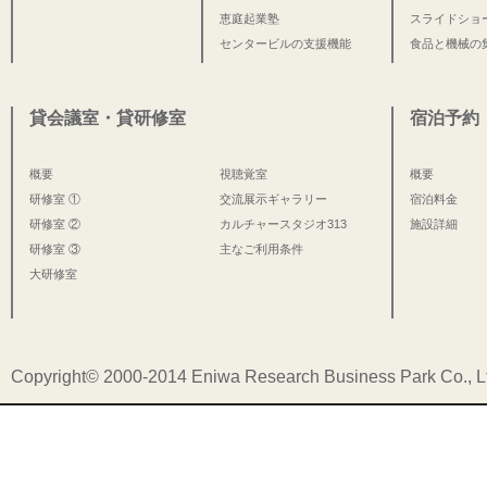
恵庭起業塾
スライドショ
センタービルの支援機能
食品と機械の
貸会議室・貸研修室
宿泊予約
概要
視聴覚室
概要
研修室 ①
交流展示ギャラリー
宿泊料金
研修室 ②
カルチャースタジオ313
施設詳細
研修室 ③
主なご利用条件
大研修室
Copyright© 2000-2014 Eniwa Research Business Park Co., Ltd